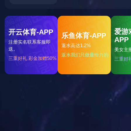
网 址: toptechmom.com
首页
上一页
友情链接
LINKS
出格
BAIDU
新浪
网站首页
关于我们
新闻中心
产品中心
成功
爱游戏(ayx)中国官方网站 版权所有
网站后台