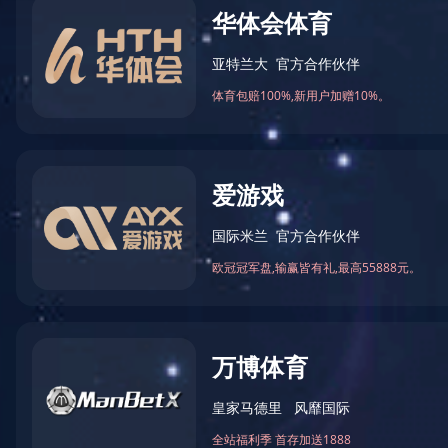
新闻中心
公司新闻
新闻中心
行业新闻
广东慢走丝对切割精
爱游戏(ayx)中国官方网站
国内多家企业推出半
CIMT成功举办世
半导体磨床通常用于
半导体磨床设备具有
爱游戏(ayx)中国官方网站
半导体磨床在机械加
地 址：东莞市长安镇金铭国际模具
半导体磨床厂家聊聊
城展厅3B栋-2001
电 话：0769-81153535
广东慢走丝加工的精
传 真：0769-81153536
广东慢走丝加工的效
联系人：伍小姐 13827296260
中走丝和广东慢走丝
邮 箱: xiangyajixie@126.com