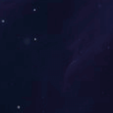
请注意绝
分进行修
如果太小
掉落。
2、也就
支撑部分
效地提高
七、切精
切精密模
切掉所有
面后，模
八、广东
1、部分