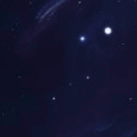
会变得过
三、怎么
1、外形弧
2、内孔
型; 另
刀)。
广东
四、
一致?
1、提高
2、修刀时
刀主要修成
3、中凸