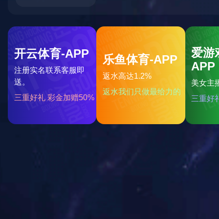
提供优质的
种生产加工
友情链接
LINKS
出格
BAIDU
新浪
网站首页
关于我们
新闻中心
产品中心
成功
爱游戏(ayx)中国官方网站 版权所有
网站后台