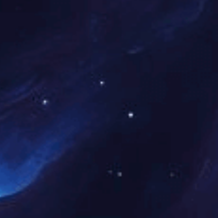
网站首页
关于我们
新闻中心
产品中心
成功
爱游戏(ayx)中国官方网站 版权所有
网站后台