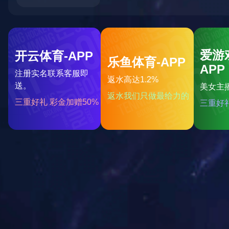
网 址: toptechmom.com
德国联合磨
床技术领先
S131、B
9款产品
STUD
400、6
小型至大
用无级调
KC33
工件。K
用户。KS
架和设置为
S131数