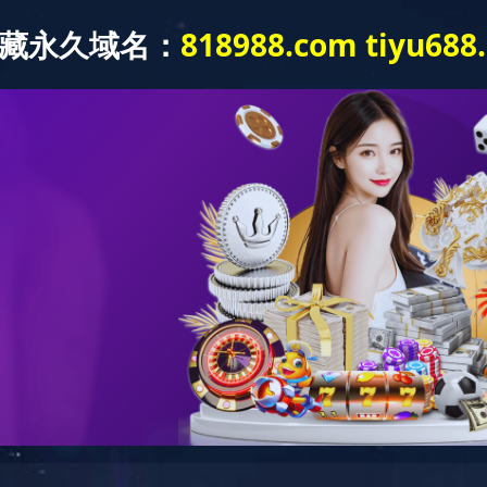
新闻中心
产品中心
成功案例