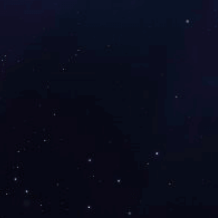
友情链接
LINKS
出格
BAIDU
新浪
网站首页
关于我们
新闻中心
爱游戏(ayx)中国官方网站 版权所有