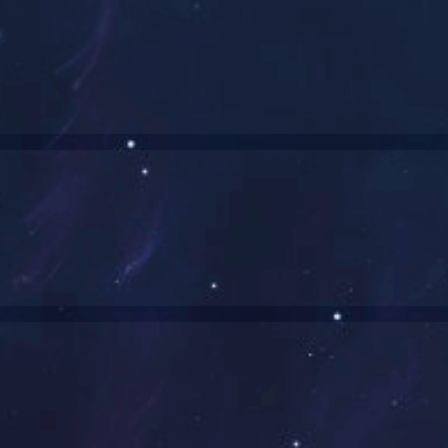
行业新闻
广东慢走丝对切割精度有什么
时间：2022/8/15 14:36:51
广东慢走丝
，又称低速走丝，是一种以连续移动的细金属丝(称
上进行脉冲火花放电，产生6000度以上高温，对金属进行蚀刻
线加工的原理是在线电极与工件之间有间隙，通过连续放电去除