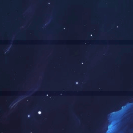
公司新闻
广东徕通慢走丝厂家:慢走丝技术在模
时间：2022/10/26 11:29:14
广东徕通慢走丝
厂家讲一讲慢走丝技术在模具制造中的运用
慢走丝又被称为低速档走丝，是一种不断移动的电极丝作电级，
6000度以上持续高温蚀除合金、切成工件的一种数控加工机床
中的运用。
慢走丝技术性选用火花放电技术性，在压铸模具表层有很大的运
割技术和模具制造互相关系，将慢走丝技术的生产和模具制造基
广东徕通慢走丝
厂家：运用充放电脉冲放电高温工作基本原理，
料，将硬质合金材料渗入磨具和零配件的工作台面，产生高韧性
离的硬质合金刀具加强层，更改表层的物理、化学特性，对模具