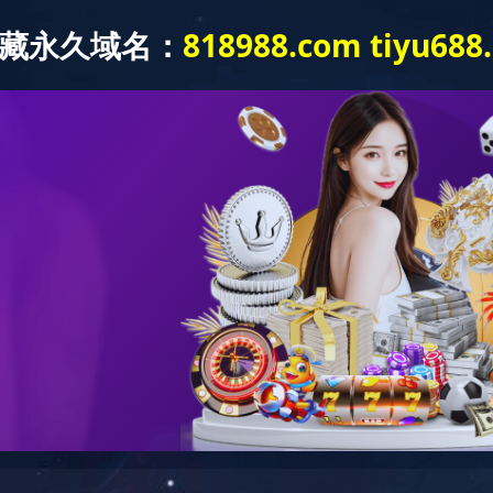
新闻中心
产品中心
成功案例