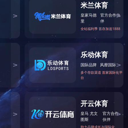
当前位置：
主页
>
新闻中心
>
公司新闻
>
具制造中的运用
对产品开展单脉冲电晕放电，造成
。今日详细介绍慢走丝技术在模具制造
用，为了能改进磨具表层的品质，线
本原理结合在一起。
以YG8等硬质合金刀具为电池材
、高韧性、超耐磨、高耐高温、不脱
的表层处理非常有用火花放电加强层