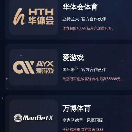
新闻中心
公司新闻
行业新闻
爱游戏(ayx)中国官方网站
爱游戏(ayx)中国官方网站
地 址：东莞市长安镇金铭国际模具
城展厅3B栋-2001
电 话：0769-81153535
传 真：0769-81153536
联系人：伍小姐 13827296260
邮 箱: xiangyajixie@126.com