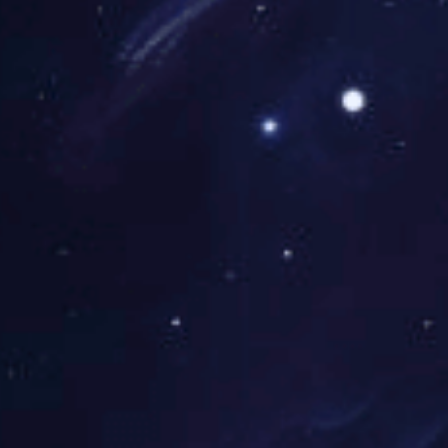
友情链接
LINKS
出格
BAIDU
新浪
网站首页
关于我们
新闻中心
产品中心
成功
爱游戏(ayx)中国官方网站 版权所有
网站后台