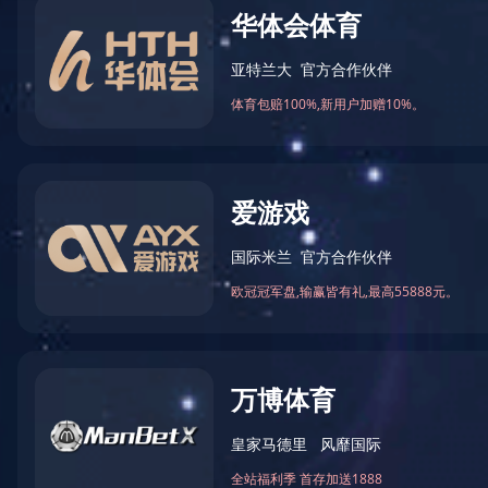
新闻中心
公司新闻
公司新闻
行业新闻
爱游戏(ayx)中国官方网站
广东慢走
一、广东
爱游戏(ayx)中国官方网站
材料本身
地 址：东莞市长安镇金铭国际模具
平衡，通
城展厅3B栋-2001
料的变形
电 话：0769-81153535
曲，大部
传 真：0769-81153536
联系人：伍小姐 13827296260
工中，材
邮 箱: xiangyajixie@126.com