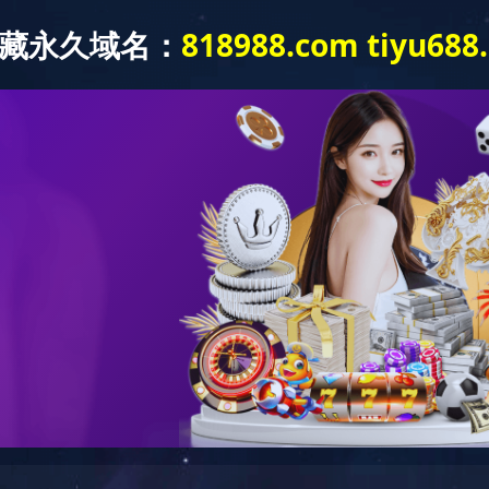
新闻中心
产品中心
成功案例