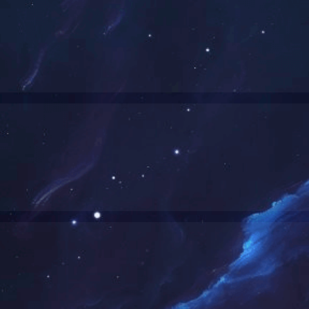
企业荣誉
优秀奖
类
时 