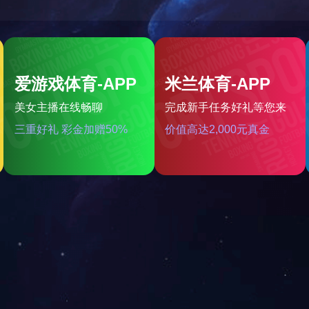
详情
项目内容