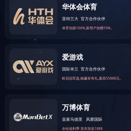
资质荣誉
企业荣誉
爱游戏(ayx)中国官方网站
爱游戏(ayx)中国官方网站
地 址：东莞市长安镇金铭国际模具
城展厅3B栋-2001
电 话：0769-81153535
传 真：0769-81153536
联系人：伍小姐 13827296260
邮 箱: xiangyajixie@126.com
网 址: toptechmom.com