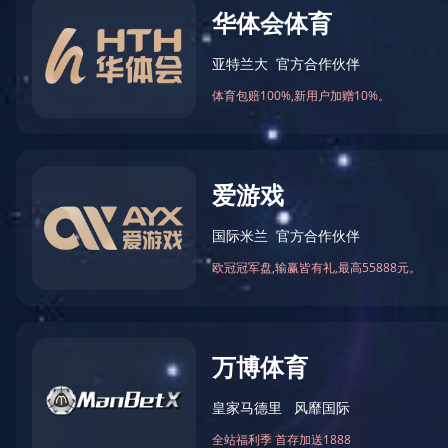
资质荣誉
企业荣誉
企业荣誉
爱游戏(ayx)中国官方网站
爱游戏(ayx)中国官方网站
地 址：东莞市长安镇金铭国际模具
城展厅3B栋-2001
电 话：0769-81153535
传 真：0769-81153536
联系人：伍小姐 13827296260
邮 箱: xiangyajixie@126.com
网 址: toptechmom.com