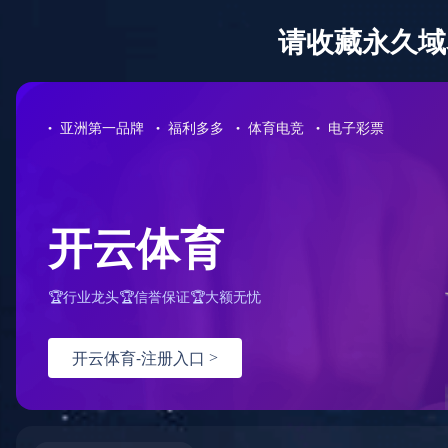
网站首页
关于我们
新闻中心